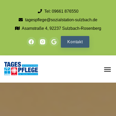
Tel: 09661 876550
tagespflege@sozialstation-sulzbach.de
Asamstraße 4, 92237 Sulzbach-Rosenberg
Kontakt